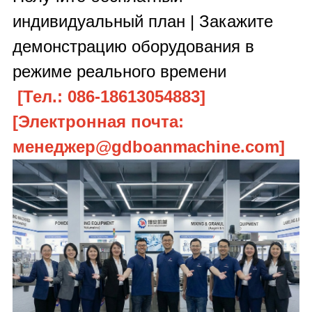
индивидуальный план |
Закажите
демонстрацию оборудования в
режиме реального времени
[Тел.:
086
-
18613054883
]
[Электронная почта:
менеджер
@
gd
boanmachine.com]